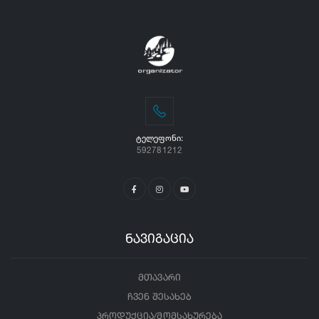
ᲢᲔᲚᲔᲤᲝᲜᲘ:
592781212
ნავიგაცია
მთავარი
ჩვენ შესახებ
პროდუქცია/მომსახურება